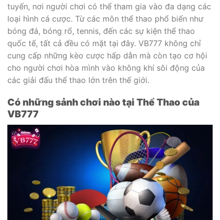
tuyến, nơi người chơi có thể tham gia vào đa dạng các
loại hình cá cược. Từ các môn thể thao phổ biến như
bóng đá, bóng rổ, tennis, đến các sự kiện thể thao
quốc tế, tất cả đều có mặt tại đây. VB777 không chỉ
cung cấp những kèo cược hấp dẫn mà còn tạo cơ hội
cho người chơi hòa mình vào không khí sôi động của
các giải đấu thể thao lớn trên thế giới.
Có những sảnh chơi nào tại Thể Thao của
VB777