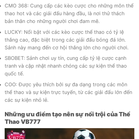
CMO 368: Cung cấp các kèo cược cho những môn thể
thao hot và các giải đấu hàng đầu, là nơi thử thách
bản thân cho những người chơi đam mê.
LUCKY: Nổi bật với các kèo cược thể thao có tỷ lệ
thắng cao, đặc biệt trong các giải đấu bóng đá lớn.
Sảnh này mang đến cơ hội thắng lớn cho người chơi.
SBOBET: Sảnh chơi uy tín, cung cấp tỷ lệ cược cạnh
tranh và cập nhật nhanh chóng các sự kiện thể thao
quốc tế.
COO: Được yêu thích bởi sự đa dạng trong các môn
thể thao và sự kiện trực tuyến, từ các giải đấu lớn đến
các sự kiện nhỏ lẻ.
Những ưu điểm tạo nên sự nổi trội của Thể
Thao VB777