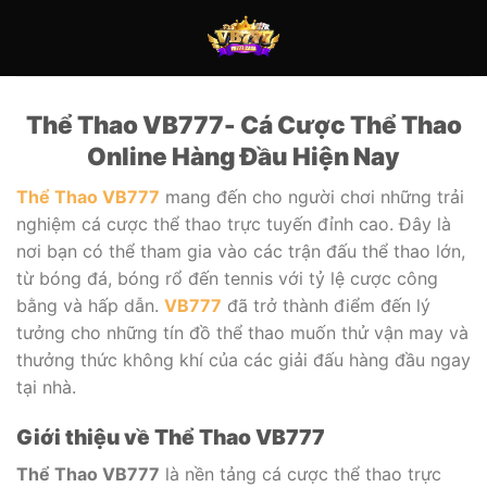
Bỏ
qua
nội
dung
Thể Thao VB777- Cá Cược Thể Thao
Online Hàng Đầu Hiện Nay
Thể Thao VB777
mang đến cho người chơi những trải
nghiệm cá cược thể thao trực tuyến đỉnh cao. Đây là
nơi bạn có thể tham gia vào các trận đấu thể thao lớn,
từ bóng đá, bóng rổ đến tennis với tỷ lệ cược công
bằng và hấp dẫn.
VB777
đã trở thành điểm đến lý
tưởng cho những tín đồ thể thao muốn thử vận may và
thưởng thức không khí của các giải đấu hàng đầu ngay
tại nhà.
Giới thiệu về Thể Thao VB777
Thể Thao VB777
là nền tảng cá cược thể thao trực