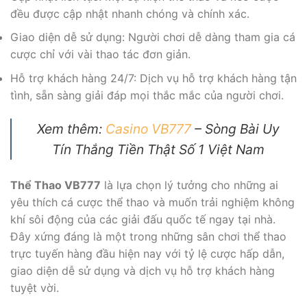
đều được cập nhật nhanh chóng và chính xác.
Giao diện dễ sử dụng: Người chơi dễ dàng tham gia cá
cược chỉ với vài thao tác đơn giản.
Hỗ trợ khách hàng 24/7: Dịch vụ hỗ trợ khách hàng tận
tình, sẵn sàng giải đáp mọi thắc mắc của người chơi.
Xem thêm:
Casino VB777
– Sòng Bài Uy
Tín Thắng Tiền Thật Số 1 Việt Nam
Thể Thao VB777
là lựa chọn lý tưởng cho những ai
yêu thích cá cược thể thao và muốn trải nghiệm không
khí sôi động của các giải đấu quốc tế ngay tại nhà.
Đây xứng đáng là một trong những sân chơi thể thao
trực tuyến hàng đầu hiện nay với tỷ lệ cược hấp dẫn,
giao diện dễ sử dụng và dịch vụ hỗ trợ khách hàng
tuyệt vời.