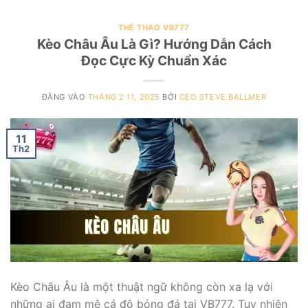
THỂ THAO VB777
Kèo Châu Âu Là Gì? Hướng Dẫn Cách
Đọc Cực Kỳ Chuẩn Xác
ĐĂNG VÀO
THÁNG 2 11, 2025
BỞI
CEO STEVE BALLMER
11
Th2
Kèo Châu Âu là một thuật ngữ không còn xa lạ với
những ai đam mê cá độ bóng đá tại VB777. Tuy nhiên