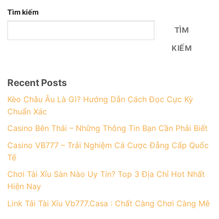
Tìm kiếm
TÌM
KIẾM
Recent Posts
Kèo Châu Âu Là Gì? Hướng Dẫn Cách Đọc Cực Kỳ
Chuẩn Xác
Casino Bên Thái – Những Thông Tin Bạn Cần Phải Biết
Casino VB777 – Trải Nghiệm Cá Cược Đẳng Cấp Quốc
Tế
Chơi Tài Xỉu Sàn Nào Uy Tín? Top 3 Địa Chỉ Hot Nhất
Hiện Nay
Link Tải Tài Xỉu Vb777.Casa : Chất Càng Chơi Càng Mê