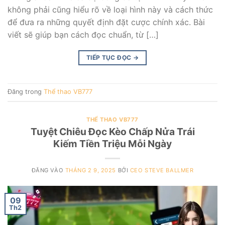
không phải cũng hiểu rõ về loại hình này và cách thức
để đưa ra những quyết định đặt cược chính xác. Bài
viết sẽ giúp bạn cách đọc chuẩn, từ […]
TIẾP TỤC ĐỌC
→
Đăng trong
Thể thao VB777
THỂ THAO VB777
Tuyệt Chiêu Đọc Kèo Chấp Nửa Trái
Kiếm Tiền Triệu Mỗi Ngày
ĐĂNG VÀO
THÁNG 2 9, 2025
BỞI
CEO STEVE BALLMER
09
Th2